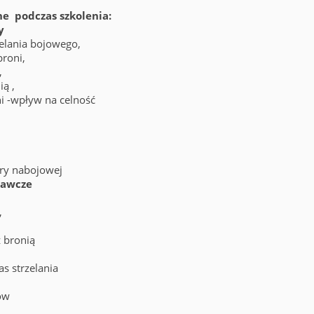
e podczas szkolenia:
y
zelania bojowego,
roni,
,
ią ,
ni -wpływ na celność
ry nabojowej
owawcze
,
z bronią
s strzelania
ów