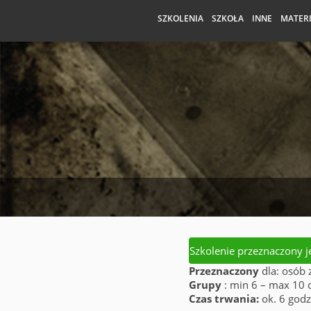
SZKOLENIA
SZKOŁA
INNE
MATER
Szkolenie przeznaczony j
Przeznaczony
dla: osób 
Grupy
: min 6 – max 10 
Czas trwania:
ok. 6 god