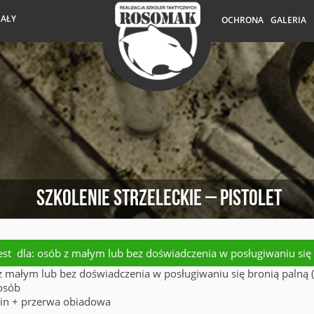
IAŁY
OCHRONA
GALERIA
Szkolenie strzeleckie – Pistolet
est dla: osób z małym lub bez doświadczenia w posługiwaniu się b
z małym lub bez doświadczenia w posługiwaniu się bronią palną (p
osób
zin + przerwa obiadowa