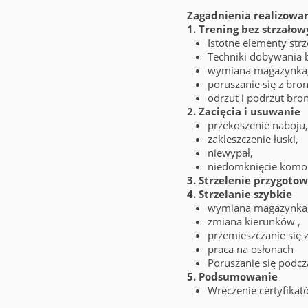
Zagadnienia realizowan
1. Trening bez strzałow
Istotne elementy str
Techniki dobywania b
wymiana magazynka
poruszanie się z bron
odrzut i podrzut bro
2. Zacięcia i usuwanie
przekoszenie naboju,
zakleszczenie łuski,
niewypał,
niedomknięcie komo
3. Strzelenie przygot
4. Strzelanie szybkie
wymiana magazynka
zmiana kierunków ,
przemieszczanie się 
praca na osłonach
Poruszanie się podcza
5. Podsumowanie
Wręczenie certyfikat