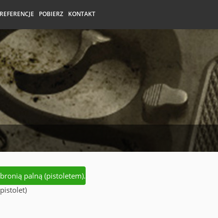
REFERENCJE
POBIERZ
KONTAKT
ronią palną (pistoletem).
istolet)