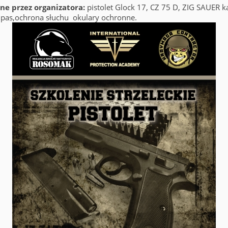
e przez organizatora:
pistolet Glock 17, CZ 75 D, ZIG SAUER k
 pas,ochrona słuchu okulary ochronne.