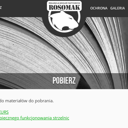
Z
OCHRONA
GALERIA
Pobierz
i do materiałów do pobrania.
KURS
iecznego funkcjonowania strzelnic