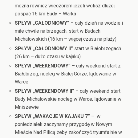
można również wieczorem jeżeli wolisz dłużej
pospać 16 km Budy – Warka
SPŁYW „CAŁODNIOWY”
– cały dzień na wodzie i
miłe chwile na brzegach, start w Budach
Michałowskich (16 km – więcej czasu na plaży)
SPŁYW „CAŁODNIOWY II”
start w Białobrzegach
(26 km – dużo czasu w kajaku)
SPŁYW „WEEKENDOWY”
– cały weekend start z
Białobrzeg, nocleg w Białej Górze, lądowanie w
Warce
SPŁYW „WEEKENDOWY II”
– cały weekend start
Budy Michałowskie nocleg w Warce, lądowanie w
Mniszewie
SPŁYW „WAKACJE W KAJAKU 7”
– w
poniedziałek zaczynamy przygodę w Nowym
Mieście Nad Pilicą żeby zakończyć tryumfalnie w